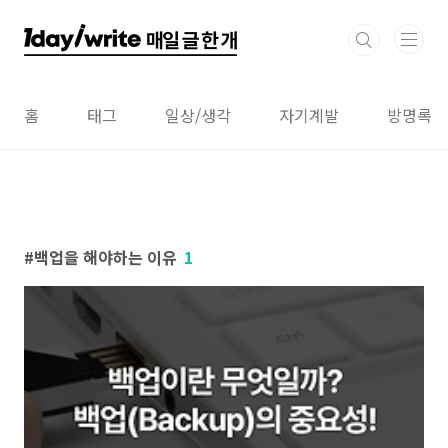
본문 바로가기
홈
태그
일상/생각
자기계발
방명록
백업을 해야하는 이유
1