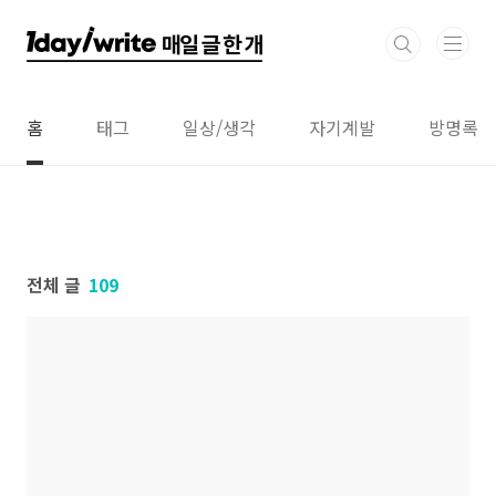
본문 바로가기
홈
태그
일상/생각
자기계발
방명록
전체 글
109