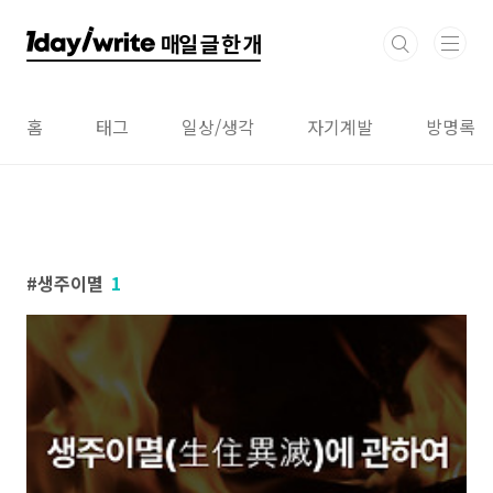
본문 바로가기
홈
태그
일상/생각
자기계발
방명록
생주이멸
1