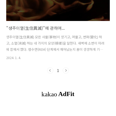
"생주이멸(生住異滅)"에 관하여...
생주이멸(生住異滅) 모든 사물(事物)이 생기고, 머물고, 변화(變化) 하
고, 소멸(消滅) 하는 네 가지의 모양(模樣)을 말한다. 새벽에 소변이 마려
워 잠에서 깼다. 렘수면(REM) 단계에서 깨어났는지 꿈이 생생하게 기억
이 났다. 지금은 세상에 없는 떠나보낸 이랑 즐겁게 대화하며 행복한 시
2024. 1. 4.
간을 보냈는데, 꿈이라고 생각하니 허탈했다. 단지 꿈이었을 뿐이었는
데, 그 꿈은 내 마음을 아프게 하기 시작했다. 화장실을 다녀와 침대에 누
1
워 잠을 청했는데 쉽게 다시 잠에 들지 못했다. 그러다 불현듯 뇌리에 "생
주이멸(生住異滅)" 사자성어가 떠오르기 시작했다. 우리는 태어나고, 생
활하고, 성장하다가 마지막엔 죽음을 맞이한다. 어떻게 보면 생로병사
(生老病死) 와도 의미가 잇닿아 있다. 세상에 나오면 누구나 겪는 순리인
데,..