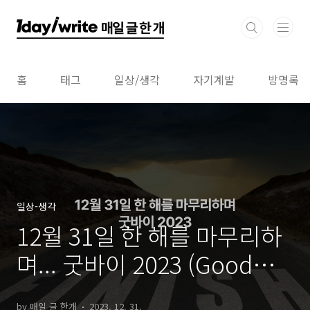
본문 바로가기
홈
태그
일상/생각
자기계발
방명록
일상-생각
12월 31일 한 해를 마무리하
며... 굿바이 2023 (Good
Bye 2023! adieu 2023!)
by 매일 글 한개
2023. 12. 31.