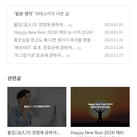
'
일상-생각
' 카테고리의 다른 글
몰입(沒入)의 경험에 관하여...
2024.01.05
(1)
Happy New Year 2024! 해피 뉴 이어 2024!
2024.01.01
(새해 복 많이 받으세요.)
좋은일을 하고도 왜 나쁜 생각이 머리를 맴돌까?
2023.12.31
(0)
'베르테르' 효과, 증후군에 관하여...
2023.12.28
(0)
(1)
'피그말리온'효과에 관하여...
2023.12.27
(0)
관련글
몰입(沒入)의 경험에 관하여...
Happy New Year 2024! 해피