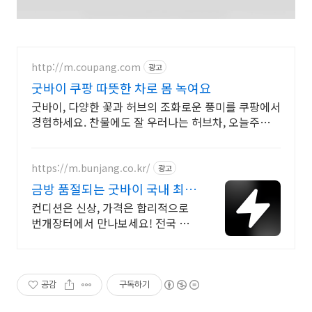
http://m.coupang.com
광고
굿바이 쿠팡 따뜻한 차로 몸 녹여요
굿바이, 다양한 꽃과 허브의 조화로운 풍미를 쿠팡에서
경험하세요. 찬물에도 잘 우러나는 허브차, 오늘주문
내일도착 로켓배송으로 만나세요.
https://m.bunjang.co.kr/
광고
금방 품절되는 굿바이 국내 최대
브랜드 중고거래
컨디션은 신상, 가격은 합리적으로
번개장터에서 만나보세요! 전국 각
지에서 올라오는 전국구 최다 상품
매일 10만 개 이상의 신규 상품 업로
드
공감
구독하기