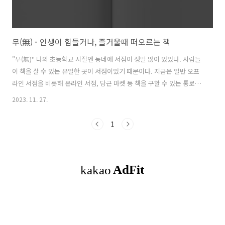
무(無) - 인생이 힘들거나, 즐거울때 떠오르는 책
"무(無)" 나의 초등학교 시절엔 동네에 서점이 정말 많이 있었다. 사람들
이 책을 살 수 있는 유일한 곳이 서점이었기 때문이다. 지금은 일반 오프
라인 서점을 비롯해 온라인 서점, 당근 마켓 등 책을 구할 수 있는 통로가
많지만 그때는 서점이 유일했다. 인터넷이 없었고 핸드폰이나 스마트폰
2023. 11. 27.
도 없던 시절이었으니 말 다 했다. 그 시절 책을 사러 서점에 갔다가 문득
떠오른 생각이 있었다. "왜 글이 아무것도 안 적혀있는 책은 없을까?" 하
1
긴 글이 안 적혀 있으면 책이 아니긴 한데 서두에 멋진 말귀를 적어놓고
빈 페이지로 책을 만들어 버리면 안 될까? 그런 빈 페이지의 책을 출판한
다면 이 책은 마음이 착한 사람에게만 글이 보인다고 이야기하면 될 것
같았다. 정말 그런 책이 나왔다면 당연히 나는 안 샀겠지만 "벌거..