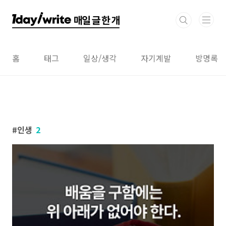
본문 바로가기
홈
태그
일상/생각
자기계발
방명록
인생
2