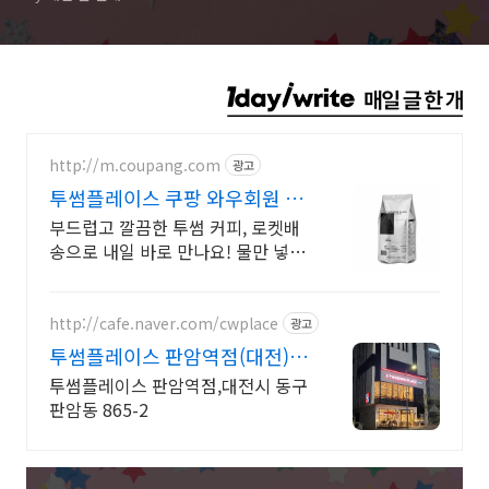
http://m.coupang.com
광고
투썸플레이스 쿠팡 와우회원 안
심반품
부드럽고 깔끔한 투썸 커피, 로켓배
송으로 내일 바로 만나요! 물만 넣어
도 크리미한 말차라떼! 위에 부담 없
는 부드러움.
http://cafe.naver.com/cwplace
광고
투썸플레이스 판암역점(대전)
판암역4번출구 삼정아파트정문
투썸플레이스 판암역점,대전시 동구
판암동 865-2