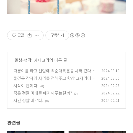
공감
구독하기
'
일상-생각
' 카테고리의 다른 글
따릉이를 타고 신림에 백순대볶음을 사러 갔다왔
2024.03.10
다.
물건은 각자의 자리를 정해주고 항상 그자리에 두
2024.03.05
(0)
자. 그리고 쓰지않는 물건은 매일 한개씩 버리자.
시작이 반이다.
2024.02.26
(0)
(0)
꿈은 정말 미래를 예지해주는걸까?
2024.02.22
(0)
시간 정말 빠르다.
2024.02.21
(0)
관련글