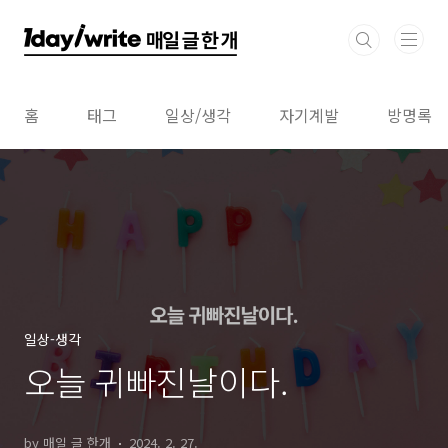
본문 바로가기
홈
태그
일상/생각
자기계발
방명록
일상-생각
오늘 귀빠진날이다.
by 매일 글 한개
2024. 2. 27.